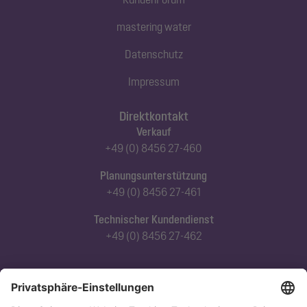
mastering water
Datenschutz
Impressum
Direktkontakt
Verkauf
+49 (0) 8456 27-460
Planungsunterstützung
+49 (0) 8456 27-461
Technischer Kundendienst
+49 (0) 8456 27-462
Abonnieren Sie unseren Newsletter