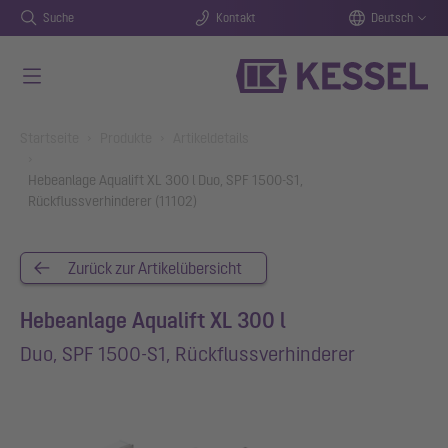
Suche
Kontakt
Deutsch
Zum Hauptinhalt springen
You are here:
Startseite
Produkte
Artikeldetails
Hebeanlage Aqualift XL 300 l Duo, SPF 1500-S1,
Rückflussverhinderer (11102)
Zurück zur Artikelübersicht
Hebeanlage Aqualift XL 300 l
Duo, SPF 1500-S1, Rückflussverhinderer