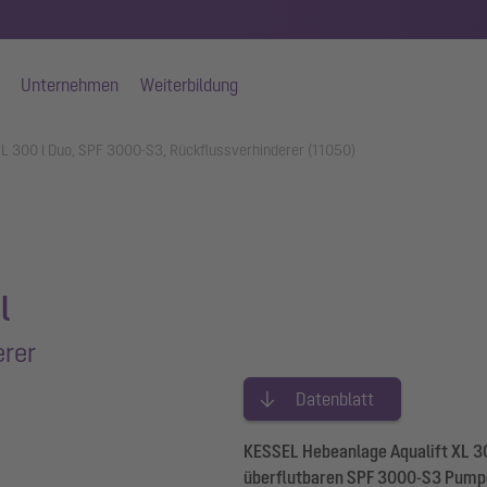
Unternehmen
Weiterbildung
XL 300 l Duo, SPF 3000-S3, Rückflussverhinderer (11050)
l
erer
Datenblatt
KESSEL Hebeanlage Aqualift XL 300
überflutbaren SPF 3000-S3 Pumpe