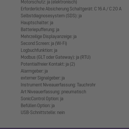
Motorschutz: ja (elektronisch)
Erforderliche Absicherung Schaltgerät: C 16 A / C 20 A
Selbstdiagnosesystem (SDS): ja
Hauptschalter: ja
Batteriepufferung: ja
Mehrzeilige Displayanzeige: ja
Second Screen: ja (Wi-Fi)
Logbuchfunktion: ja
Modbus (GLT oder Gateway): ja (RTU)
Potentialfreier Kontakt: ja (2)
Alarmgeber: ja
externer Signalgeber: ja
Instrument Niveauerfassung: Tauchrohr
Art Niveauerfassung: pneumatisch
SonicControl Option: ja
Befüllen Option: ja