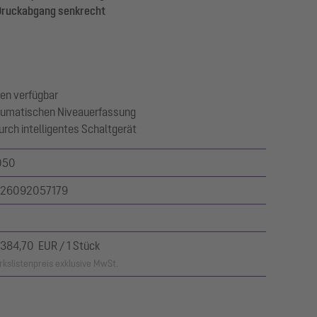
 Druckabgang senkrecht
en verfügbar
eumatischen Niveauerfassung
urch intelligentes Schaltgerät
050
26092057179
.384,70 EUR / 1 Stück
kslistenpreis exklusive MwSt.