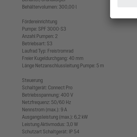
Behältervolumen: 300,00 l
Fördereinrichtung
Pumpe: SPF 3000-S3
Anzahl Pumpen: 2
Betriebsart: S3
Laufrad Typ: Freistromrad
Freier Kugeldurchgang: 40 mm
Länge Netzanschlussleitung Pumpe: 5 m
Steuerung
Schaltgerät: Connect Pro
Betriebsspannung: 400 V
Netzfrequenz: 50/60 Hz
Nennstrom (max.): 9 A
Ausgangsleistung (max.): 6,2 kW
Leistung Aktivmodus: 3,0 W
Schutzart Schaltgerät: IP 54