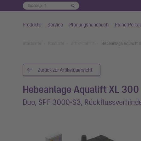
Produkte
Service
Planungshandbuch
PlanerPortal
Zum Hauptinhalt springen
You are here:
Startseite
Produkte
Artikeldetails
Hebeanlage Aqualift 
Zurück zur Artikelübersicht
Hebeanlage Aqualift XL 300 
Duo, SPF 3000-S3, Rückflussverhind