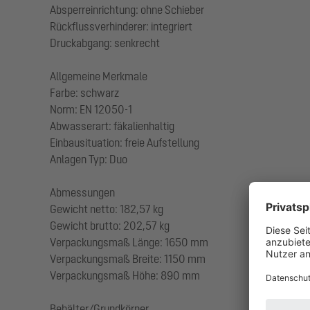
Absperreinrichtung: ohne Schieber
Rückflussverhinderer: integriert
Druckabgang: senkrecht
Allgemeine Merkmale
Farbe: schwarz
Norm: EN 12050-1
Abwasserart: fäkalienhaltig
Einbausituation: freie Aufstellung
Anlagen Typ: Duo
Abmessungen
Gewicht netto: 182,57 kg
Gewicht brutto: 202,57 kg
Verpackungsmaß Länge: 1650 mm
Verpackungsmaß Breite: 1150 mm
Verpackungsmaß Höhe: 890 mm
Behälter/Grundkörper