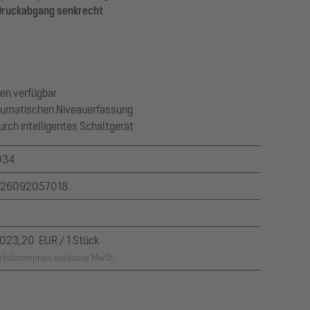
 Druckabgang senkrecht
en verfügbar
eumatischen Niveauerfassung
urch intelligentes Schaltgerät
034
26092057018
.023,20 EUR / 1 Stück
kslistenpreis exklusive MwSt.