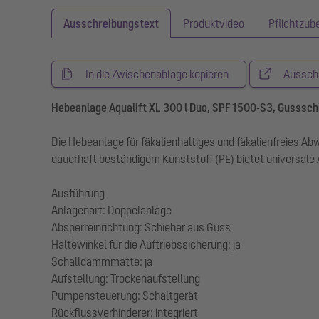
Ausschreibungstext
Produktvideo
Pflichtzub
In die Zwischenablage kopieren
Aussch
Hebeanlage Aqualift XL 300 l Duo, SPF 1500-S3, Gusssch
Die Hebeanlage für fäkalienhaltiges und fäkalienfreies 
dauerhaft beständigem Kunststoff (PE) bietet universale
Ausführung
Anlagenart: Doppelanlage
Absperreinrichtung: Schieber aus Guss
Haltewinkel für die Auftriebssicherung: ja
Schalldämmmatte: ja
Aufstellung: Trockenaufstellung
Pumpensteuerung: Schaltgerät
Rückflussverhinderer: integriert