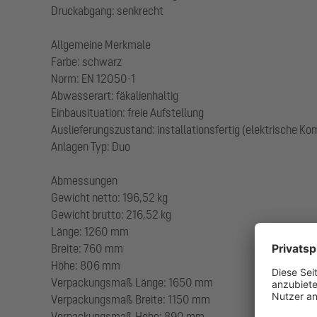
Druckabgang: senkrecht
Allgemeine Merkmale
Farbe: schwarz
Norm: EN 12050-1
Abwasserart: fäkalienhaltig
Einbausituation: freie Aufstellung
Auslieferungszustand: installationsfertig (elektrische K
Anlagen Typ: Duo
Abmessungen
Gewicht netto: 196,52 kg
Gewicht brutto: 216,52 kg
Länge: 1260 mm
Breite: 760 mm
Höhe: 806 mm
Verpackungsmaß Länge: 1650 mm
Verpackungsmaß Breite: 1150 mm
Verpackungsmaß Höhe: 890 mm