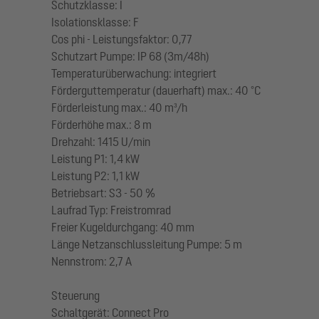
Schutzklasse: I
Isolationsklasse: F
Cos phi - Leistungsfaktor: 0,77
Schutzart Pumpe: IP 68 (3m/48h)
Temperaturüberwachung: integriert
Förderguttemperatur (dauerhaft) max.: 40 °C
Förderleistung max.: 40 m³/h
Förderhöhe max.: 8 m
Drehzahl: 1415 U/min
Leistung P1: 1,4 kW
Leistung P2: 1,1 kW
Betriebsart: S3 - 50 %
Laufrad Typ: Freistromrad
Freier Kugeldurchgang: 40 mm
Länge Netzanschlussleitung Pumpe: 5 m
Nennstrom: 2,7 A
Steuerung
Schaltgerät: Connect Pro