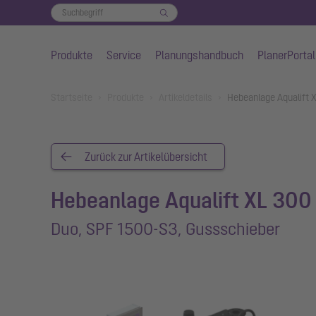
Produkte
Service
Planungshandbuch
PlanerPortal
Zum Hauptinhalt springen
You are here:
Startseite
Produkte
Artikeldetails
Hebeanlage Aqualift 
Zurück zur Artikelübersicht
Hebeanlage Aqualift XL 300 
Duo, SPF 1500-S3, Gussschieber