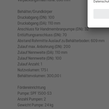
Behälter/Grundkörper
Druckabgang (DN): 100
Druckabgang (DA): 110 mm
Anschluss für Handmembranpumpe (DN): 32
Entlüftungsanschluss (DN): 70
Abstand Rohrmitte Auslauf zu Behälterboden: 609 mm
Zulauf max. Anbohrung (DN): 200
Zulauf Nennweite (DA): 110 mm
Zulauf Nennweite (DN): 100
Zulauf Anzahl: 1
Nutzvolumen: 175 l
Behältervolumen: 300,00 l
Fördereinrichtung
Pumpe: SPF 1500-S3
Anzahl Pumpen: 2
Gewicht Pumpe: 24 kg