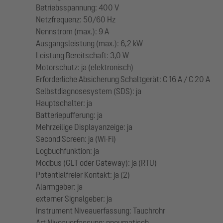
Betriebsspannung: 400 V
Netzfrequenz: 50/60 Hz
Nennstrom (max.): 9 A
Ausgangsleistung (max.): 6,2 kW
Leistung Bereitschaft: 3,0 W
Motorschutz: ja (elektronisch)
Erforderliche Absicherung Schaltgerät: C 16 A / C 20 A
Selbstdiagnosesystem (SDS): ja
Hauptschalter: ja
Batteriepufferung: ja
Mehrzeilige Displayanzeige: ja
Second Screen: ja (Wi-Fi)
Logbuchfunktion: ja
Modbus (GLT oder Gateway): ja (RTU)
Potentialfreier Kontakt: ja (2)
Alarmgeber: ja
externer Signalgeber: ja
Instrument Niveauerfassung: Tauchrohr
Art Niveauerfassung: pneumatisch