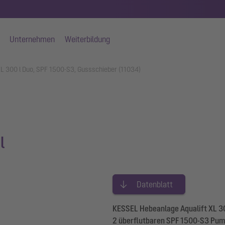
Unternehmen
Weiterbildung
XL 300 l Duo, SPF 1500-S3, Gussschieber (11034)
l
Datenblatt
KESSEL Hebeanlage Aqualift XL 300
2 überflutbaren SPF 1500-S3 Pum