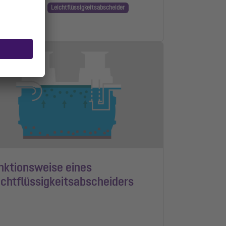
rieb & Wartung
Leichtflüssigkeitsabscheider
n Lesezeit
nktionsweise eines
ichtflüssigkeitsabscheiders