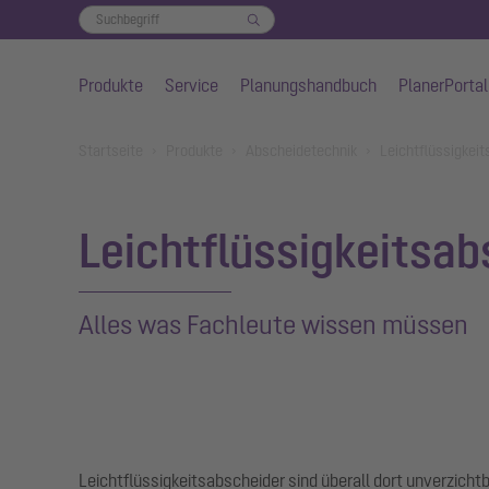
Produkte
Service
Planungshandbuch
PlanerPortal
Zum Hauptinhalt springen
You are here:
Startseite
Produkte
Abscheidetechnik
Leichtflüssigkei
Leichtflüssigkeitsab
Alles was Fachleute wissen müssen
Leichtflüssigkeitsabscheider sind überall dort unverzicht