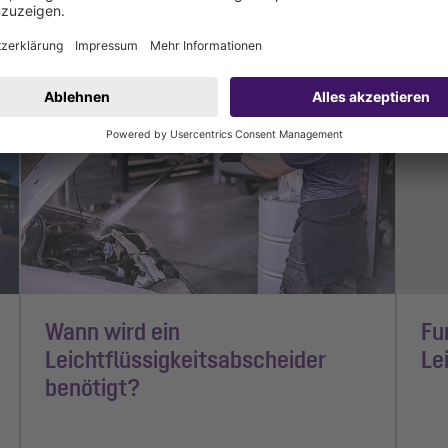
Betrieb & Wartung
Leichtflüssigkeitsabscheider
Bet
1 Min Lesezeit
1 Mi
Wann wird ein
Fu
Leichtflüssigkeitsabscheider
Le
benötigt?