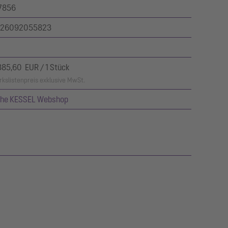
7856
26092055823
385,60 EUR / 1 Stück
kslistenpreis exklusive MwSt.
ehe KESSEL Webshop