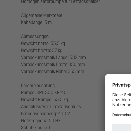
Homogenisatorpumpe für Fettabscheider
Allgemeine Merkmale
Kabellänge: 5 m
Abmessungen
Gewicht netto: 55,5 kg
Gewicht brutto: 57 kg
Verpackungsmaß Länge: 532 mm
Verpackungsmaß Breite: 130 mm
Verpackungsmaß Höhe: 355 mm
Fördereinrichtung
Pumpe: SPF 300 KE 2.0
Gewicht Pumpe: 55,5 kg
Anschlusstyp: Direktanschluss
Betriebsspannung: 400 V
Netzfrequenz: 50 Hz
Schutzklasse: I