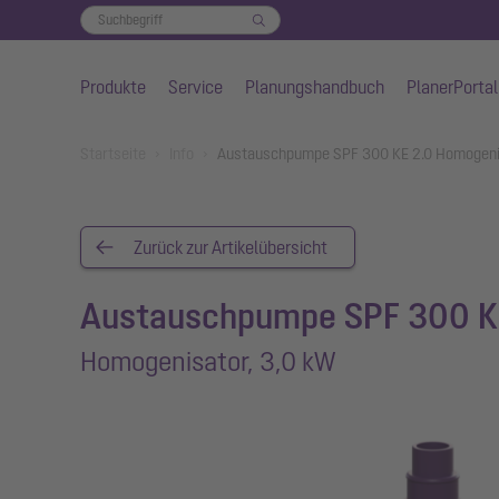
Produkte
Service
Planungshandbuch
PlanerPortal
Zum Hauptinhalt springen
You are here:
Startseite
Info
Austauschpumpe SPF 300 KE 2.0 Homogenis
Zurück zur Artikelübersicht
Austauschpumpe SPF 300 K
Homogenisator, 3,0 kW