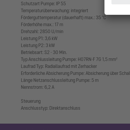
Schutzart Pumpe: IP 55
Temperaturüberwachung: integriert
Förderguttemperatur (dauerhaft) max.: 35 °C
Förderhöhe max.: 17 m
Drehzahl: 2850 U/min
Leistung P1: 3,6 kW
Leistung P2: 3 kW
Betriebsart: S2 - 30 Min.
Typ Anschlussleitung Pumpe: H07RN-F 7G 1,5 mm²
Laufrad Typ: Radiallaufrad mit Zerhacker
Erforderliche Absicherung Pumpe: Absicherung über Scha
Länge Netzanschlussleitung Pumpe: 5 m
Nennstrom: 6,2 A
Steuerung