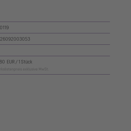
0119
26092003053
,80 EUR / 1 Stück
kslistenpreis exklusive MwSt.