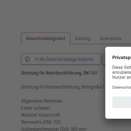
Ausschreibungstext
Katalog
Downloads
In die Zwischenablage kopieren
Aussch
Dichtung für Rohrdurchführung, DN 150
Dichtung für Rohrdurchführung, Bohrgröße 170 mm
Allgemeine Merkmale
Farbe: schwarz
Material: Kunststoff
Nennweite (DN): 150
Außendurchmesser (DA): 160 mm