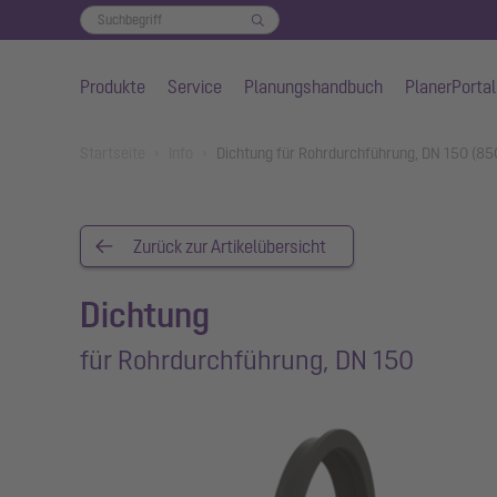
Produkte
Service
Planungshandbuch
PlanerPortal
Zum Hauptinhalt springen
You are here:
Startseite
Info
Dichtung für Rohrdurchführung, DN 150 (85
Zurück zur Artikelübersicht
Dichtung
für Rohrdurchführung, DN 150