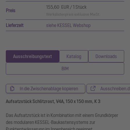
155,60 EUR / 1 Stück
Preis
Werkslistenpreis exklusive MwSt.
Lieferzeit
siehe KESSEL Webshop
Ausschreibungstext
Katalog
Downloads
BIM
In die Zwischenablage kopieren
Ausschreiben.d
Aufsatzstück Schlitzrost, V4A, 150 x 150 mm, K 3
Das Aufsatzstück ist in Kombination mit einem Grundkörper
des modularen KESSEL-Baukastensystems zur
Punktentwässerung im Innenbereich geeignet.