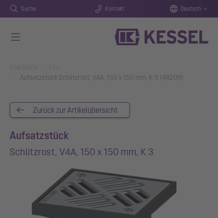
Suche
Kontakt
Deutsch
Zum Hauptinhalt springen
You are here:
Startseite
Info
Aufsatzstück Schlitzrost, V4A, 150 x 150 mm, K 3 (48209)
Zurück zur Artikelübersicht
Aufsatzstück
Schlitzrost, V4A, 150 x 150 mm, K 3