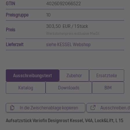
GTIN
4026092066522
Preisgruppe
10
303,50 EUR / 1 Stück
Preis
Werkslistenpreis exklusive MwSt.
Lieferzeit
siehe KESSEL Webshop
Ausschreibungstext
Zubehör
Ersatzteile
Katalog
Downloads
BIM
In die Zwischenablage kopieren
Ausschreiben.d
Aufsatzstück Variofix Designrost Kessel, V4A, Lock&Lift, L 15