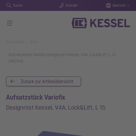
Suche
Kontakt
Deutsch
Zum Hauptinhalt springen
You are here:
Startseite
Info
Aufsatzstück Variofix Designrost Kessel, V4A, Lock&Lift, L 15
(48204)
Zurück zur Artikelübersicht
Aufsatzstück Variofix
Designrost Kessel, V4A, Lock&Lift, L 15