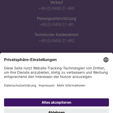
Verkauf
+49 (0) 8456 27-460
Planungsunterstützung
+49 (0) 8456 27-461
Technischer Kundendienst
+49 (0) 8456 27-462
Abonnieren Sie unseren Newsletter
Jetzt anmelden
Datenschutz
Impressum
Copyright 1998-2026 KESSEL SE + Co. KG, Bahnhofstraße 31, 85101 Lenting,