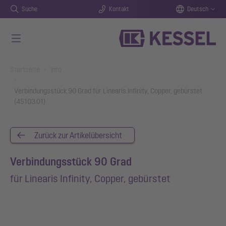
Suche
Kontakt
Deutsch
Zum Hauptinhalt springen
You are here:
Startseite
Info
Verbindungsstück 90 Grad für Linearis Infinity, Copper, gebürstet
(45103.01)
Zurück zur Artikelübersicht
Verbindungsstück 90 Grad
für Linearis Infinity, Copper, gebürstet