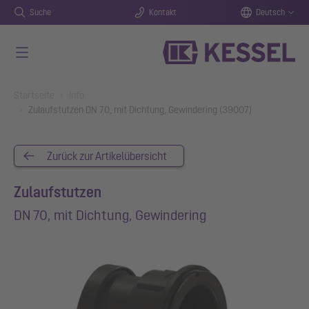
Suche
Kontakt
Deutsch
Zum Hauptinhalt springen
You are here:
Startseite
Info
Zulaufstutzen DN 70, mit Dichtung, Gewindering (39007)
Zurück zur Artikelübersicht
Zulaufstutzen
DN 70, mit Dichtung, Gewindering