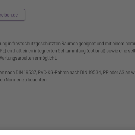
reiben.de
fstellung in frostschutzgeschützten Räumen geeignet und mit einem h
) enthält einen integrierten Schlammfang (optional) sowie eine sel
 Wartungsarbeiten ermöglicht.
en nach DIN 19537, PVC-KG-Rohren nach DIN 19534, PP oder AS an wer
igen Normen zu beachten.