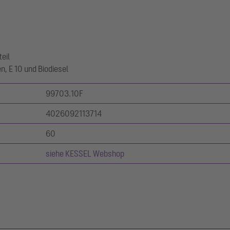
eil
n, E 10 und Biodiesel
99703.10F
4026092113714
60
siehe KESSEL Webshop