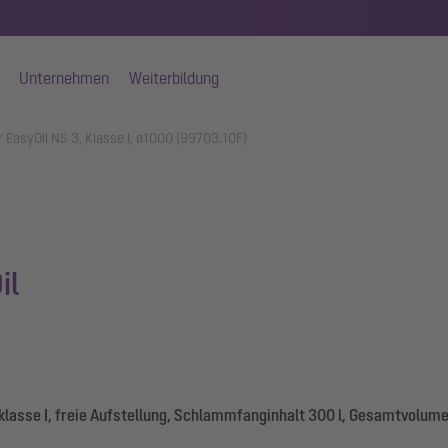
Unternehmen
Weiterbildung
 EasyOil NS 3, Klasse I, ø1000 (99703.10F)
il
lasse I, freie Aufstellung, Schlammfanginhalt 300 l, Gesamtvolume