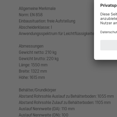
Allgemeine Merkmale
Norm: EN 858
Einbausituation: freie Aufstellung
Abscheiderklasse: I
Anwendungsspektrum für Leichtflüssigkeiten: von 0,85 
Abmessungen
Gewicht netto: 210 kg
Gewicht brutto: 220 kg
Länge: 1550 mm
Breite: 1322 mm
Höhe: 1615 mm
Behälter/Grundkörper
Abstand Rohrsohle Auslauf zu Behälterboden: 1055 mm
Abstand Rohrsohle Zulauf zu Behälterboden: 1105 mm
Auslauf Nennweite (DA): 110 mm
Auslauf Nennweite (DN): 100