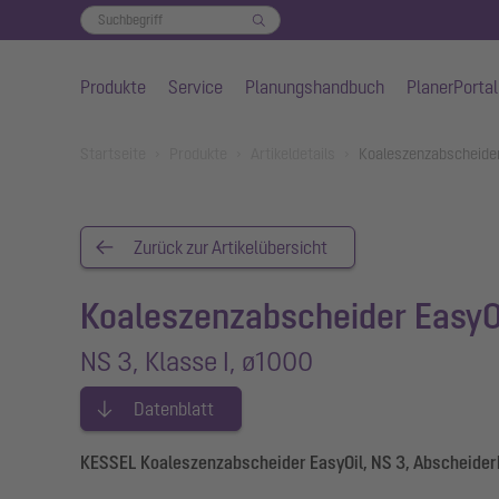
Produkte
Service
Planungshandbuch
PlanerPortal
Zum Hauptinhalt springen
You are here:
Startseite
Produkte
Artikeldetails
Koaleszenzabscheider
Zurück zur Artikelübersicht
Koaleszenzabscheider EasyO
NS 3, Klasse I, ø1000
Datenblatt
KESSEL Koaleszenzabscheider EasyOil, NS 3, Abscheiderk