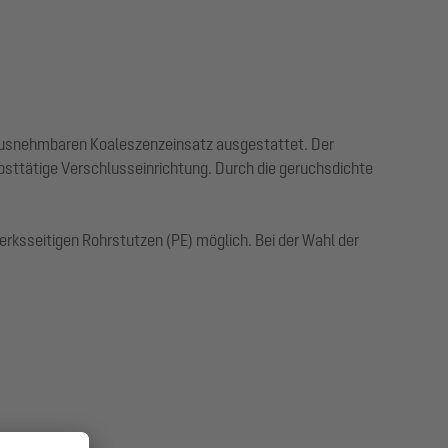
erausnehmbaren Koaleszenzeinsatz ausgestattet. Der
bsttätige Verschlusseinrichtung. Durch die geruchsdichte
ksseitigen Rohrstutzen (PE) möglich. Bei der Wahl der