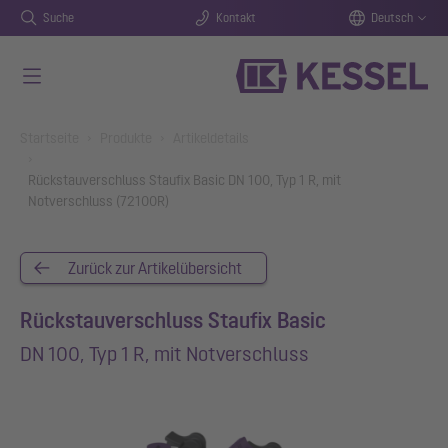
Suche
Kontakt
Deutsch
Zum Hauptinhalt springen
You are here:
Startseite
Produkte
Artikeldetails
Rückstauverschluss Staufix Basic DN 100, Typ 1 R, mit
Notverschluss (72100R)
Zurück zur Artikelübersicht
Rückstauverschluss Staufix Basic
DN 100, Typ 1 R, mit Notverschluss