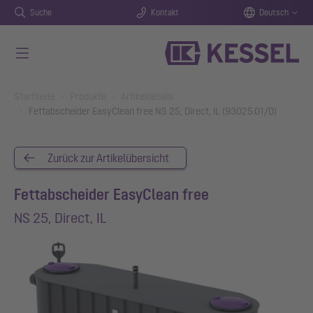
Suche
Kontakt
Deutsch
Zum Hauptinhalt springen
You are here:
Startseite
Produkte
Artikeldetails
Fettabscheider EasyClean free NS 25, Direct, IL (93025.01/D)
Zurück zur Artikelübersicht
Fettabscheider EasyClean free
NS 25, Direct, IL