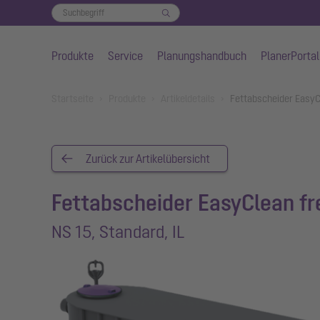
Produkte
Service
Planungshandbuch
PlanerPortal
Zum Hauptinhalt springen
You are here:
Startseite
Produkte
Artikeldetails
Fettabscheider EasyCl
Zurück zur Artikelübersicht
Fettabscheider EasyClean fr
NS 15, Standard, IL