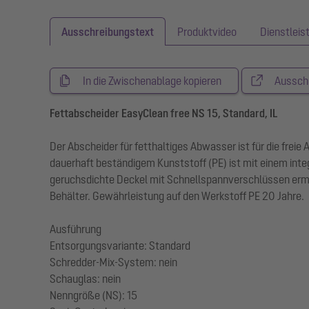
Ausschreibungstext
Produktvideo
Dienstleis
In die Zwischenablage kopieren
Aussch
Fettabscheider EasyClean free NS 15, Standard, IL
Der Abscheider für fetthaltiges Abwasser ist für die frei
dauerhaft beständigem Kunststoff (PE) ist mit einem int
geruchsdichte Deckel mit Schnellspannverschlüssen ermög
Behälter. Gewährleistung auf den Werkstoff PE 20 Jahre.
Ausführung
Entsorgungsvariante: Standard
Schredder-Mix-System: nein
Schauglas: nein
Nenngröße (NS): 15