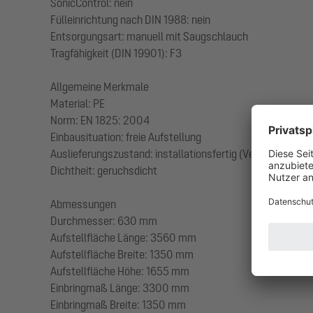
SonicControl: nein
Fülleinrichtung nach DIN 1988: nein
Entsorgungsart: manuell mit Saugschlauch
Tragfähigkeit (DIN 19901): F3
Allgemeine Merkmale
Material: PE
Norm: EN 1825: 2004
Einbausituation: freie Aufstellung
Auslieferungszustand: installationsfertig (Verbindungstei
Dichtheit: geruchsdicht
Abmessungen
Durchmesser: 630 mm
Aufstellfläche Länge: 3560 mm
Aufstellfläche Breite: 1350 mm
Aufstellfläche Höhe: 1655 mm
Einbringmaß Länge: 3300 mm
Einbringmaß Breite: 1350 mm