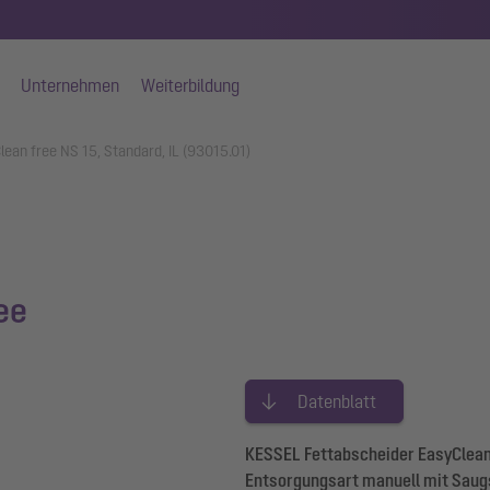
Unternehmen
Weiterbildung
ean free NS 15, Standard, IL (93015.01)
ee
Datenblatt
KESSEL Fettabscheider EasyClean 
Entsorgungsart manuell mit Saugs