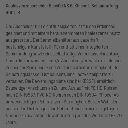
Koaleszenzabscheider EasyOil NS 6, Klasse I, Schlammfang
400 l, B
Der Abscheider für Leichtflüssigkeiten ist für den Erdeinbau
geeignet und mit einem herausnehmbaren Koaleszenzeinsatz
ausgestattet. Der Sammelbehälter aus dauerhaft
beständigem Kunststoff (PE) enthält einen integrierten
Schlammfang sowie eine selbsttätige Verschlusseinrichtung.
Durch die tagwasserdichte/n Abdeckung/en wird ein einfacher
Zugang für Reinigungs- und Wartungsarbeiten ermöglicht. Bei
Belastungsklasse D ist bauseits eine Lastverteilplatte zu
verbauen. Die Bewehrungspläne sind bei KESSEL erhältlich.
Bauseitiger Anschluss an Zu- und Auslauf mit PE-HD-Rohren
nach DIN 19537, PVC-KG-Rohren nach DIN 19534, PP oder AS
an werksseitigen Rohrstutzen (PE) möglich. Bei der Wahl der
passenden Dichtungen und Rohrmaterialien sind die gültigen
Normen zu beachten. Gewährleistung auf den Werkstoff PE 20
Jahre.