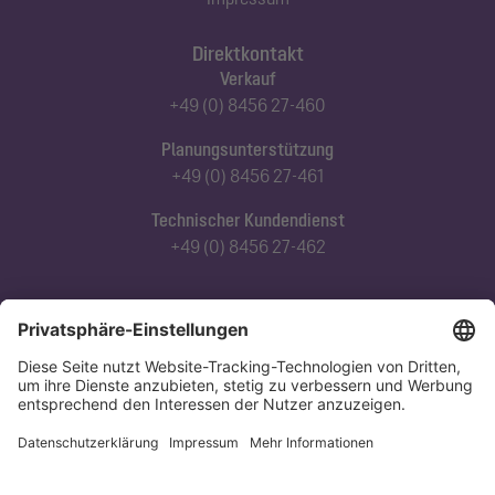
Direktkontakt
Verkauf
+49 (0) 8456 27-460
Planungsunterstützung
+49 (0) 8456 27-461
Technischer Kundendienst
+49 (0) 8456 27-462
Abonnieren Sie unseren Newsletter
Jetzt anmelden