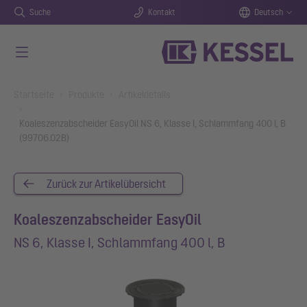
Suche
Kontakt
Deutsch
Zum Hauptinhalt springen
You are here:
Startseite
Produkte
Artikeldetails
Koaleszenzabscheider EasyOil NS 6, Klasse I, Schlammfang 400 l, B
(99706.02B)
Zurück zur Artikelübersicht
Koaleszenzabscheider EasyOil
NS 6, Klasse I, Schlammfang 400 l, B