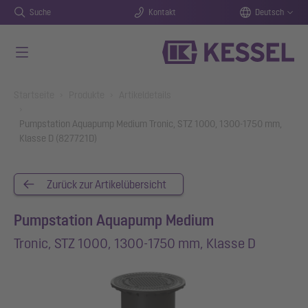
Suche
Kontakt
Deutsch
Zum Hauptinhalt springen
You are here:
Startseite
Produkte
Artikeldetails
Pumpstation Aquapump Medium Tronic, STZ 1000, 1300-1750 mm,
Klasse D (827721D)
Zurück zur Artikelübersicht
Pumpstation Aquapump Medium
Tronic, STZ 1000, 1300-1750 mm, Klasse D